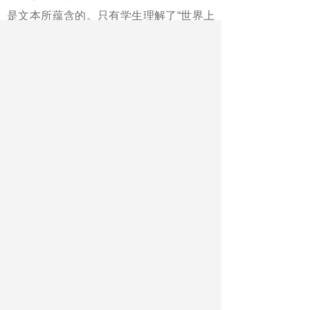
是文本所蕴含的。只有学生理解了“世界上
有魔鬼”“我们身上也有魔鬼”“对魔鬼不能放
纵”，学生才真正理解了文本。从这个意义
上说，这种思想感情的渗透与对文本内容
的理解是密切相关的，不可缺少的，并不
是附加的。
这真是：人文工具须统一，该渗透时
且渗透。
（作者单位系福建省厦门实验中学）
《中国教师报》2017年08月30日第7
版
最新文章