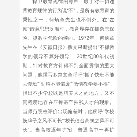
捍卫教育规律的尊严，敢于对一切违
背教育规律的行为说“不”，是所有教育家的
秉性之一，何炳章先生也不例外。在“左
倾”错误思想泛滥时，教育界存在抓杂志保
险、抓教学危险的倾向。1972年，何炳章
先生在《安徽日报》撰文果断提出“不抓教
学的领导不算好领导”，20世纪80年代初
期，针对教育方针得不到全面贯彻的重大
问题，他撰写多篇文章呼吁“抓了快班不能
丢慢班”“副科不能偏废”“激情教学要不得”，
指出不少学校既是培养人才的地方，又不
同程度地存在压抑甚至摧残人才的现象。
当师范院校评价出现偏差时，他疾呼“学校
换牌子之风不可长”“校长债台高筑之风不可
长”。当高校逐年扩招，普通高中一再扩