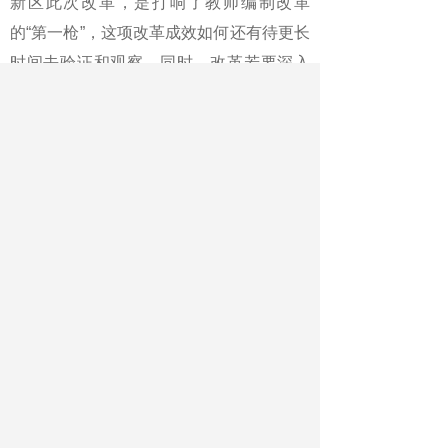
新区此次改革，是打响了教师编制改革
的“第一枪”，这项改革成效如何还有待更长
时间去验证和观察。同时，改革若要深入
持续地开展下去，还有更多的配套措施和
跟进性改革要做，比如通过对现有的教师
编制核算方法、尝试政府购买服务、实行
流动编制和权力下移等方法，从根本上解
决现有教师队伍难题。
具体而言，一是改革师资配置标准，
改变现行基于生师比单一指标的配置标
准，实行生师比、班师比、科师比相整合
的配置标准；二是探索通过政府购买服务
的方式解决教师缺编难题，在坚持“以全日
制公办学校为主”前提下，通过政府购买教
育服务、委托社会机构管理、建立“特许学