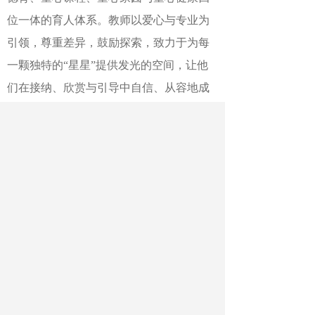
位一体的育人体系。教师以爱心与专业为
引领，尊重差异，鼓励探索，致力于为每
一颗独特的
“星星”提供发光的空间，让他
们在接纳、欣赏与引导中自信、从容地成
长。
未来，学校将继续关注每一个生命的
独特光芒，以专业而温暖的教育力量，陪
伴每一位学子奔赴属于自己的广阔天地。