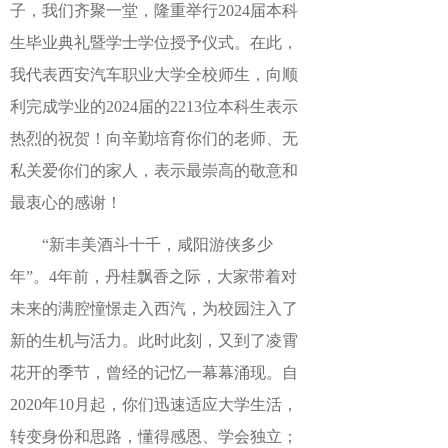
子，我们齐聚一堂，隆重举行
2024届本科
生毕业典礼暨学士学位授予仪式。在此，
我代表西安汽车职业大学全校师生，向顺
利完成学业的2024届
的
2213位本科生表示
热烈的祝贺！向辛勤培育你们的老师、无
私关爱你们的家人，表示最崇高的敬意和
最衷心的感谢！
“新丰美酒斗十千，咸阳游侠多少
年”。4年前，丹桂飘香之际，大家带着对
未来的满腔憧憬走入西汽，为校园注入了
新的生机与活力。此时此刻，又到了凌霄
花开的季节，曾经的记忆一幕幕涌现。自
2020年10月起，你们迅速适应大学生活，
转变身份和思路，懂得感恩、学会独立；