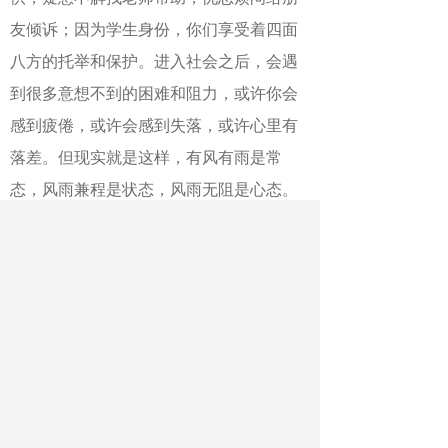
友倾诉；因为学生身份，你们享受着四面
八方的托举和保护。进入社会之后，会遇
到很多意想不到的困难和阻力，或许你会
感到疲倦，或许会感到失落，或许心里有
落差。但现实就是这样，有风有雨是常
态，风雨兼程是状态，风雨无阻是心态。
在面对挫折与不快，希望你们学会换位思
考，不要轻易批判他人，用宽容的心态去
理解和包容他人。面对人生的至暗时刻，
也希望你们学会与自己和解、与困难和
解，百折不挠、自在从容。
希望你们成为一颗保持热爱的
“种
子”。你
们生长在一个物质丰裕的时代，但