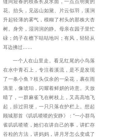
缝间迎春的枝条长及水面，一点点明黄的
花。抬头，见远山如黛、片云似羽，溪涧
升起轻薄的雾气，模糊了村头的那株大杏
树。身旁，湿润润的静。母亲在园子里忙
碌；鸽子在檐下咕咕地叫；有风，轻轻从
耳边拂过……
一个人在山里走。看见红尾的小鸟落
在水中青石上，专注着溪流，是不是发现
了一条小鱼？枝头仅余的一朵花，裹在雨
滴里，像琥珀，闪耀着鲜妍的诗意。天放
晴了，一群麻雀飞在树枝上，又高高地飞
起，掠过田埂，一只只落在护栏上。想起
顾城那首《叽叽喳喳的安静》：“一小群鸟
雀叽叽喳喳，她们在讲自己的事，讲贮存
谷粒的方法，讲妈妈，讲月牙怎么变成了