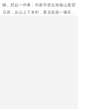
睡。想起一件事：作家学群去南糯山看望
马原，从山上下来时，看见前面一辆车，
屁股上有一行字——我的理想，农妇山泉
有点田。车在往喧嚣的市区开，想起山上
马原的院子，学群写道：它的理想只能贴
在屁股上。
岂止是它啊！
尘缘相误，咫尺天涯，原是最深的无
奈。
（作者单位系江苏省张家港市高级中
学）
《中国教师报》2017年06月07日第16
版