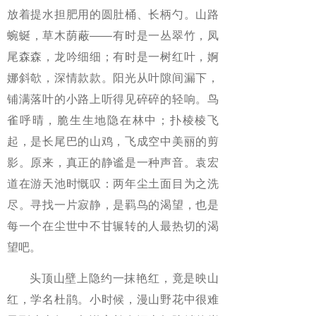
放着提水担肥用的圆肚桶、长柄勺。山路
蜿蜒，草木荫蔽——有时是一丛翠竹，凤
尾森森，龙吟细细；有时是一树红叶，婀
娜斜欹，深情款款。阳光从叶隙间漏下，
铺满落叶的小路上听得见碎碎的轻响。鸟
雀呼晴，脆生生地隐在林中；扑棱棱飞
起，是长尾巴的山鸡，飞成空中美丽的剪
影。原来，真正的静谧是一种声音。袁宏
道在游天池时慨叹：两年尘土面目为之洗
尽。寻找一片寂静，是羁鸟的渴望，也是
每一个在尘世中不甘辗转的人最热切的渴
望吧。
头顶山壁上隐约一抹艳红，竟是映山
红，学名杜鹃。小时候，漫山野花中很难