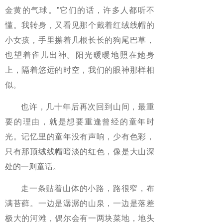
金黄的气球。”它们的话，许多人都听不
懂。我转身，又看见那个戴着红绒线帽的
小女孩，手里攥着几根长长的狗尾巴草，
也望着雀儿出神。阳光暖暖地照在她身
上，隔着悠远的时空，我们的眼神那样相
似。
也许，几十年后再次回到山间，最重
要的理由，就是想要重逢曾经的童年时
光。记忆里的童年没有声响，少有色彩，
只有那顶绒线帽暗淡的红色，像是大山深
处的一则童话。
走一条贴着山体的小路，路很窄，布
满苔藓。一边是潺潺的山泉，一边是落差
极大的河滩，偶尔会有一两块菜地，地头