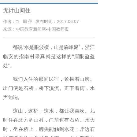
无计山间住
作者：□ 周 萍
发布时间：2017.06.07
来源：中国教育新闻网-中国教师报
都说“水是眼波横，山是眉峰聚”，浙江
临安的指南村果真就是这样的“眉眼盈盈
处”。
我们入住的那间民宿，紧挨着山脚。
出门便是石桥，桥下溪流。正下着雨，水
声訇响。
这山，这桥，这水，都让我喜欢。儿
时住在北方的山村，门前也有石桥。水大
时，坐在桥上，脚尖能触到水花；岸边石