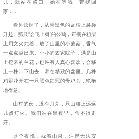
儿，就站在路口，她在等我，带我回
家……
看见炊烟了，从青黑色的瓦楞上袅袅
升起。那只“会飞上树”的公鸡，正搁在粗柴
上用文火炖着，放了山里的小蘑菇，香气
一点点溢出来。小小的农家院子，满是山
上挖来的兰花，也许有人真心喜欢，会移
上一株带下山去，养在精致的盆里。几株
鸡冠花开在一只黑色红冠的母鸡旁，艳艳
地得意。
山村的夜，没有月亮，只山腰上远远
几点灯火。我们站在黑夜里，舍不得走
开。
这个夜晚，枕着山泉，注定无法安