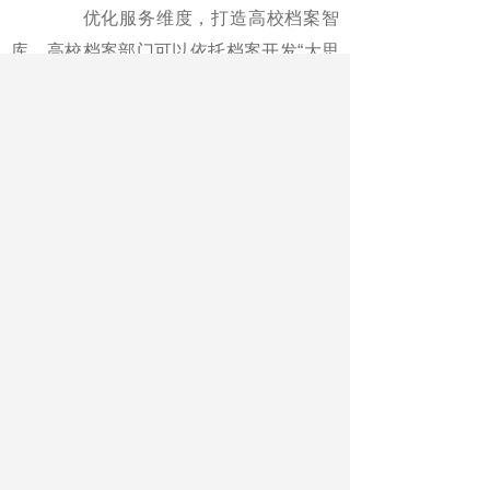
优化服务维度，打造高校档案智
库。高校档案部门可以依托档案开发“大思
政课”资源，推动可视、可听、可感的育人
素材进教材、进课堂、进头脑；还可以利
用数字化和智慧化手段，让档案部门从后
端走向前端，成为校园治理和文化建设的
智慧库。
深耕档案编研，担当文化传播重
任。高校档案工作者不能只做“库房保管
员”，要培养一批能讲党史、校史、专业史
的校史档案讲解员，让他们成为“文化诠释
者”；还可以联合学工部、团委，招募学生
志愿者参与档案整理和校史讲述，让他们
在“悟”校史档案的过程中完成自我教育和文