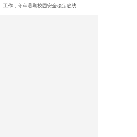
工作，守牢暑期校园安全稳定底线。
浙江省教育厅、重庆市教委、湖
北省教育厅、广东省教育厅、武汉理工大
学、西安电子科技大学、中国音乐学院、
东北农业大学、华东政法大学、重庆医科
大学、西北师范大学、浙江理工大学、江
西理工大学、青岛科技大学、苏州职业技
术大学作交流发言。教育部有关司局、各
省级教育行政部门负责同志参加会议。
座谈会前，怀进鹏赴华中师范大
学、湖北工业大学调研，深入了解开展树
立和践行正确政绩观学习教育，高校服务
国家重大战略和区域发展、产业创新等情
况。