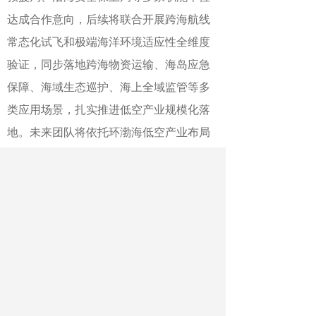
达成合作意向，后续将联合开展跨海航线
常态化试飞和极端海洋环境适应性全维度
验证，同步落地跨海物资运输、海岛应急
保障、海域生态巡护、海上全域监管等多
类应用场景，扎实推进低空产业规模化落
地。未来团队将依托环渤海低空产业布局
优势，助力辽宁建设东北地区低空经济创
新先行示范区，为我国低空经济向海洋全
域拓展注入强劲科创动力。
作者：张菁
最新文章