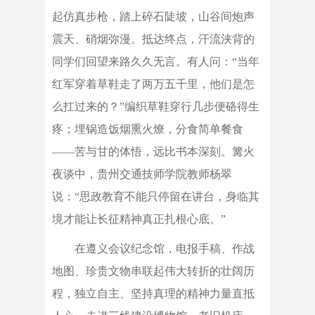
起仿真步枪，踏上碎石陡坡，山谷间炮声
震天、硝烟弥漫。抵达终点，汗流浃背的
同学们回望来路久久无言。有人问：“当年
红军穿着草鞋走了两万五千里，他们是怎
么扛过来的？”编织草鞋穿行几步便硌得生
疼；埋锅造饭烟熏火燎，分食简单餐食
——苦与甘的体悟，远比书本深刻。篝火
夜谈中，贵州交通技师学院教师杨翠
说：“思政教育不能只停留在讲台，身临其
境才能让长征精神真正扎根心底。”
在遵义会议纪念馆，电报手稿、作战
地图、珍贵文物串联起伟大转折的壮阔历
程，独立自主、坚持真理的精神力量直抵