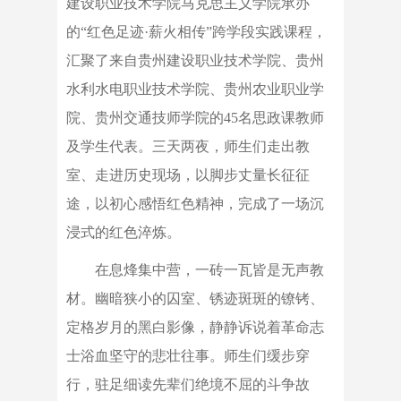
建设职业技术学院马克思主义学院承办
的“红色足迹·薪火相传”跨学段实践课程，
汇聚了来自贵州建设职业技术学院、贵州
水利水电职业技术学院、贵州农业职业学
院、贵州交通技师学院的45名思政课教师
及学生代表。三天两夜，师生们走出教
室、走进历史现场，以脚步丈量长征征
途，以初心感悟红色精神，完成了一场沉
浸式的红色淬炼。
在息烽集中营，一砖一瓦皆是无声教
材。幽暗狭小的囚室、锈迹斑斑的镣铐、
定格岁月的黑白影像，静静诉说着革命志
士浴血坚守的悲壮往事。师生们缓步穿
行，驻足细读先辈们绝境不屈的斗争故