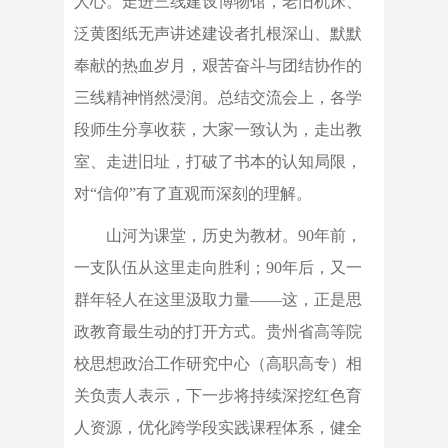
人心。走进三线建设博物馆，老旧机床、
泛黄图纸无声讲述建设者扎根深山、默默
奉献的热血岁月，艰苦奋斗与团结协作的
三线精神悄然浸润。总结交流会上，各学
段师生分享收获，大家一致认为，走出教
室、走进旧址，打破了书本的认知局限，
对“信仰”有了直观而深刻的理解。
山河为课堂，历史为教材。90年前，
一支队伍从这里走向胜利；90年后，又一
群年轻人在这里汲取力量——这，正是思
政教育最生动的打开方式。贵州省高等院
校思想政治工作研究中心（高职高专）相
关负责人表示，下一步将持续深挖红色育
人资源，优化跨学段实践课程体系，健全