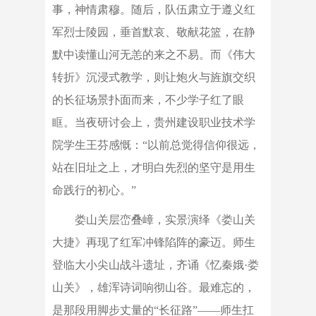
事，神情肃穆。随后，队伍肃立于遵义红
军烈士陵园，垂首默哀、敬献花篮，在静
默中读懂山河无恙的来之不易。而《伟大
转折》沉浸式教学，则让炮火与旌旗交织
的长征场景扑面而来，不少学子红了眼
眶。当夜研讨会上，贵州建设职业技术学
院学生王芬感慨：“以前总觉得信仰很远，
站在旧址之上，才明白先烈的坚守是用生
命践行的初心。”
娄山关层峦叠嶂，实景演绎《娄山关
大捷》再现了红军冲锋陷阵的豪迈。师生
登临大小尖山战斗遗址，齐诵《忆秦娥·娄
山关》，雄浑诗词响彻山谷。最难忘的，
是那段用脚步丈量的“长征路”——师生扛