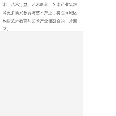
术、艺术疗愈、艺术康养、艺术产业集群
等更多新兴教育与艺术产业，将在阿城区
构建艺术教育与艺术产业相融合的一片新
区。
作者：曹曦 邓起龙
最新文章
相关文章
广西百色：以比赛促进职校教师提高专业
技能
2026年广东省职业教育活动周启动仪式举
行