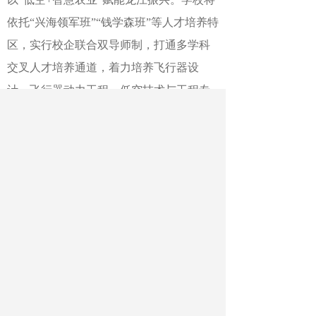
依托“兴海领军班”“钱学森班”等人才培养特
区，实行校企联合双导师制，打通多学科
交叉人才培养通道，着力培养飞行器设
计、飞行器动力工程、低空技术与工程专
业等拔尖创新人才，为航空航天行业提供
人才和智力支撑。
作者：曹曦 吴丹丹 赵琳琳
最新文章
相关文章
邢台学院：美育实践走进乡村