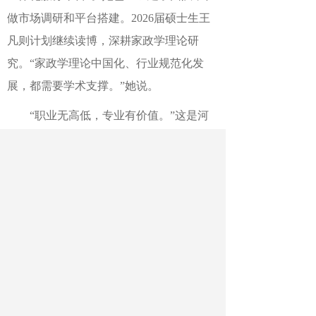
做市场调研和平台搭建。2026届硕士生王
凡则计划继续读博，深耕家政学理论研
究。“家政学理论中国化、行业规范化发
展，都需要学术支撑。”她说。
“职业无高低，专业有价值。”这是河
北师大家政学专业学生常挂在嘴边的一句
话。从误解到理解，从偏见到认同，这些
青年学子用自己的选择，让家政专业成为
青春逐梦的一条新赛道。（
中国教育报-中
国教育新闻网记者 周洪松 通讯员 齐兴 刘
会阳）
作者：周洪松 齐兴 刘会阳