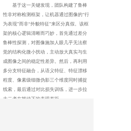
基于这一关键发现，团队构建了鲁棒
性非对称检测框架，让机器通过图像的“行
为表现”而非“外貌特征”来区分真假。该框
架的核心逻辑清晰而巧妙，首先通过差分
鲁棒性探测，对图像施加人眼几乎无法察
觉的结构化微小扰动，主动放大真实与生
成图像之间的稳定性差异。然后，再利用
多分支特征融合，从语义特征、特征漂移
程度、像素级细微伪影三个维度同时捕捉
线索，最后通过对比损失训练，进一步拉
大二者在扰动下的表现差距。
实验结果显示，该检测框架在14种主
流AI生成模型、超过10种现有检测方法的
对比中，检测准确率最高提升5.61%，整体