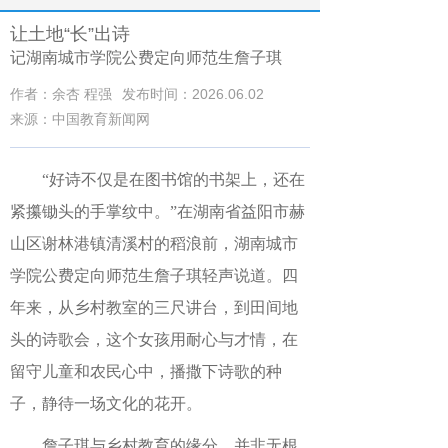
让土地“长”出诗
记湖南城市学院公费定向师范生詹子琪
作者：余杏 程强
发布时间：2026.06.02
来源：中国教育新闻网
“好诗不仅是在图书馆的书架上，还在
紧攥锄头的手掌纹中。”在湖南省益阳市赫
山区谢林港镇清溪村的稻浪前，湖南城市
学院公费定向师范生詹子琪轻声说道。四
年来，从乡村教室的三尺讲台，到田间地
头的诗歌会，这个女孩用耐心与才情，在
留守儿童和农民心中，播撒下诗歌的种
子，静待一场文化的花开。
詹子琪与乡村教育的缘分，并非无根