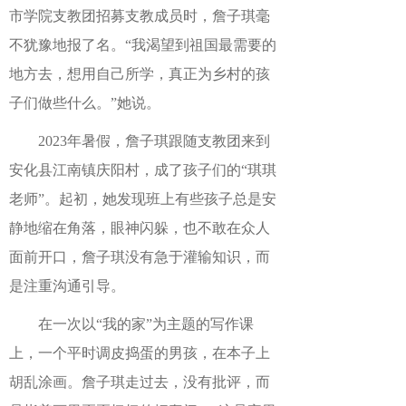
市学院支教团招募支教成员时，詹子琪毫
不犹豫地报了名。“我渴望到祖国最需要的
地方去，想用自己所学，真正为乡村的孩
子们做些什么。”她说。
2023年暑假，詹子琪跟随支教团来到
安化县江南镇庆阳村，成了孩子们的“琪琪
老师”。起初，她发现班上有些孩子总是安
静地缩在角落，眼神闪躲，也不敢在众人
面前开口，詹子琪没有急于灌输知识，而
是注重沟通引导。
在一次以“我的家”为主题的写作课
上，一个平时调皮捣蛋的男孩，在本子上
胡乱涂画。詹子琪走过去，没有批评，而