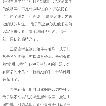
是指着画里歪歪扭扭的烟囱问：“这是家里
的炊烟吗？它是什么味道的？”男孩愣住
了，想了很久，小声说：“是柴火味，奶奶
做的饭的味道。”詹子琪立刻鼓励他把这句
话写下来，并当着全班同学朗读。那一
刻，男孩的眼睛亮了。
正是这样点滴的陪伴与引导，孩子们
从最初的拘谨，变得愿意分享。他们会追
着“琪琪老师”问各种天马行空的问题，会
在雨后的小路上，拉着她的手，告诉她哪
朵花开了。
察觉到孩子们对自然的感知力很强，
詹子琪索性尝试把课堂搬出教室，搬进山
间野地、河边花田。她带着孩子们感受一