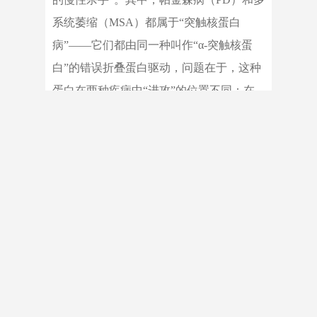
系统萎缩（MSA）都属于“突触核蛋白
病”——它们都由同一种叫作“α-突触核蛋
白”的错误折叠蛋白驱动，问题在于，这种
蛋白在两种疾病中“进攻”的位置不同：在
帕金森病中，它主要攻击神经元；而在多
系统萎缩中则攻击另一种神经细胞——少
突胶质细胞。然而，由于两者早期症状高
度重叠，仅凭症状难以准确区分。
2019年起，研究团队另辟蹊径，提出
了一个大胆的假设：多系统萎缩主要攻击
少突胶质细胞，那这种细胞里，会不会藏
着某种特殊的“身份密码”？经过多年的苦
苦搜寻、反复验证，团队最终在少突胶质