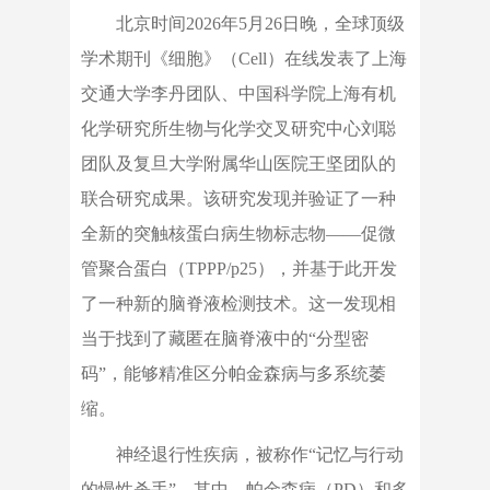
北京时间2026年5月26日晚，全球顶级
学术期刊《细胞》（Cell）在线发表了上海
交通大学李丹团队、中国科学院上海有机
化学研究所生物与化学交叉研究中心刘聪
团队及复旦大学附属华山医院王坚团队的
联合研究成果。该研究发现并验证了一种
全新的突触核蛋白病生物标志物——促微
管聚合蛋白（TPPP/p25），并基于此开发
了一种新的脑脊液检测技术。这一发现相
当于找到了藏匿在脑脊液中的“分型密
码”，能够精准区分帕金森病与多系统萎
缩。
神经退行性疾病，被称作“记忆与行动
的慢性杀手”。其中，帕金森病（PD）和多