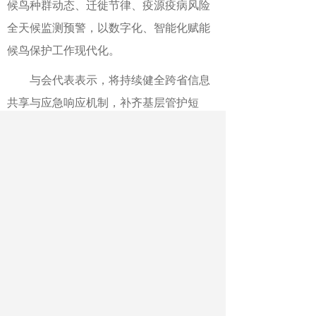
候鸟种群动态、迁徙节律、疫源疫病风险
全天候监测预警，以数字化、智能化赋能
候鸟保护工作现代化。
与会代表表示，将持续健全跨省信息
共享与应急响应机制，补齐基层管护短
板，携手打造东部候鸟迁飞保护共同体，
以中国协同治理方案为全球生物多样性保
护贡献智慧与力量。
东北林业大学党委常委、校长助理孙
龙表示，作为我国林业高等教育与生态科
研的排头兵，东林将充分发挥学科与科研
优势，开放共享科研平台，深化与沿线各
省林草部门、科研院所的战略合作，全力
推进“天空地一体化”监测网络建设，探索