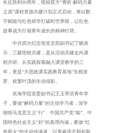
长征胜利90周年，馆校双方“青听·解码力量
之源”课程资源共建计划正式启动，将以数
字赋能与红色研学打破时空界限，让红色
故事成为引领青年成长的精神灯塔。
中共四大纪念馆党支部副书记丁晓表
示，三载馆校共建，是从活动共建走向课
程共研、从实践探索融入课堂教学的三
年，更是“大思政课实践教育基地”生根发
芽、枝繁叶茂的生动缩影。
东海学院党委副书记王玉寄语青年学
子，要做“解码力量”的主动学习者，深学
细悟马克思主义“行”、中国共产党“能”、中
国特色社会主义“好”的真理内涵，要做“红
色薪火”的生动传递者，以青春语态和创新