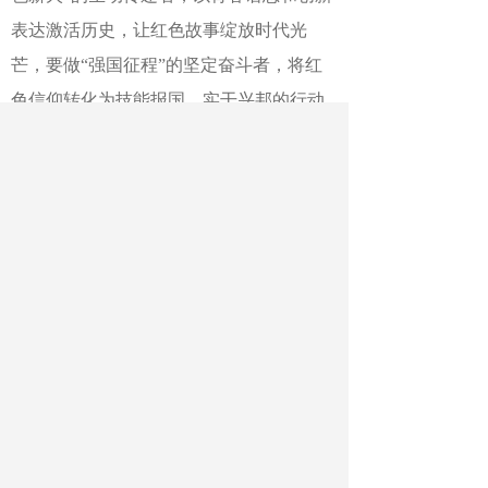
表达激活历史，让红色故事绽放时代光
芒，要做“强国征程”的坚定奋斗者，将红
色信仰转化为技能报国、实干兴邦的行动
自觉，把个人理想融入民族复兴伟业。
作者：任朝霞 刘会娟
最新文章
相关文章
浙江农林大学：暑假科研实验正当时
江苏东台：“三下乡”学非遗