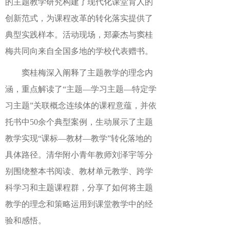
的主题教学研究构建了现代化课堂育人的
创新范式，为课程改革的转化落实提供了
典型实践样本。
活动现场，郑豪杰与窦桂
梅共同向来自全国多地的学校代表赠书。
窦桂梅
深入阐释了主题教学的理念内
涵，
重点
解读了
“主题
—
学习主题
—
特定学
习主题
”关联概念连续体的课程意蕴
，
并
依
托书中
5
0
余
个
典型案例，生动
展示
了主题
教学
实现
“课标
—
教材
—
教学
”转化落地的
具体路径。清华附小青年教师刘泽宇
等
分
别
围绕
整本书阅读、教材单元教学、跨学
科学习和主题课程群，
分享了如何将主题
教学的
理念
和策略运用到课堂教学中的经
验和感悟
。